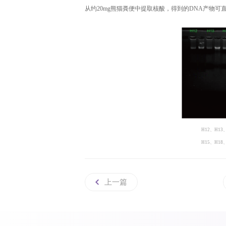
从约
20mg熊猫粪便中提取核酸，得到的DNA产物
H12
、
H13
H15
、
H18
上一篇