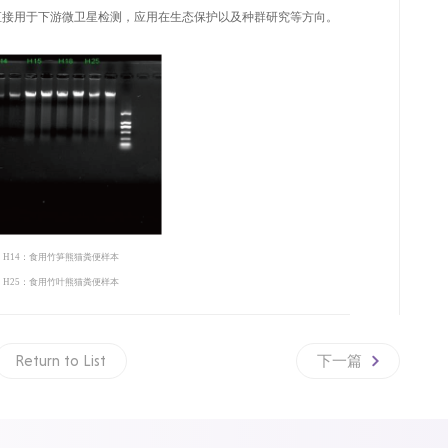
可直接用于下游微卫星检测，应用在生态保护以及种群研究等方向。
、
H14
：食用竹笋熊猫粪便样本
、
H25
：食用竹叶熊猫粪便样本
Return to List
下一篇