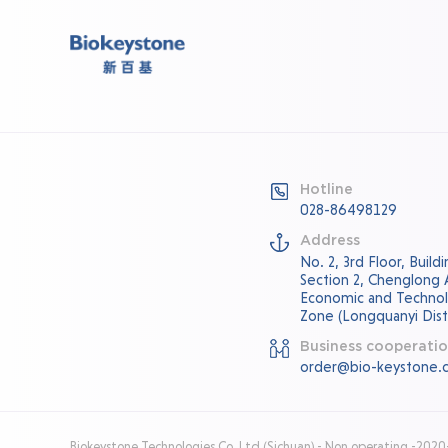
Hotline
028-86498129
Address
No. 2, 3rd Floor, Buil
Section 2, Chenglong
Economic and Techno
Zone (Longquanyi Distr
Business cooperati
order@bio-keystone.
Biokeystone Technologies Co.,Ltd.(Sichuan) - Non operating -202