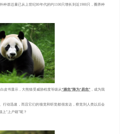
群总量已从上世纪80年代的约1100只增长到近1900只，圈养种
》白皮书显示，大熊猫受威胁程度等级从
“濒危”降为“易危”
，成为我
行动迅速，而且它们的嗅觉和听觉都很发达，察觉到人类以后会
猫上
“上户籍”呢？