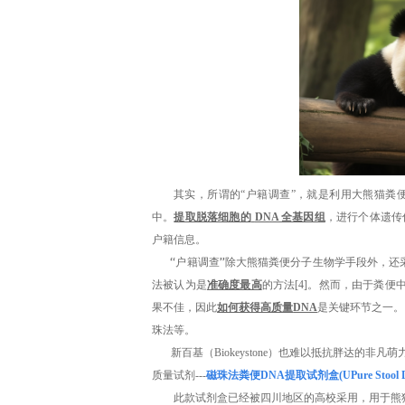
其实，所谓的
“户籍调查”，就是利用大熊猫粪
中。
提取脱落细胞的
DNA 全基因组
，进行个体遗传
户籍信息。
“户籍调查”除大熊猫粪便分子生物学手段外，还
法被认为是
准确度最高
的方法[4]
。然而，由于粪便
果不佳，因此
如何获得高质量
DNA
是关键环节之一。
珠法等。
新百基（
Biokeystone
）
也难以抵抗胖达的非凡萌
质量试剂
---
磁珠法粪便
DNA提取试剂盒(UPure Stool D
此款试剂盒已经被四川地区的高校采用，用于熊