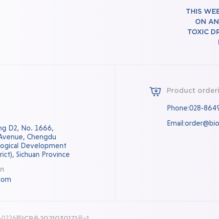
THIS WE
ON AN
TOXIC D
Product order
Phone:028-864
Email:order@bi
ding D2, No. 1666,
 Avenue, Chengdu
logical Development
ict), Sichuan Province
on
com
0-0226
蜀ICP备2021030171号-1