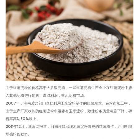
由于红薯淀粉的价格
高于大多数淀粉
，一些红薯淀粉生产企业在红薯淀粉中掺
入
其他
淀粉进行销售，谋取利润
，扰乱淀粉市场。
2007
年，湖南质监部门查处利用玉米淀粉制作的红薯粉丝。在粉条加工中，
由于生产厂家收购的红薯淀粉中混掺有玉米淀粉，致使粉条质量急剧下降，碎
粉率高达
30%
以上
。
2011
年
12
月，新浪网报道，河南许昌出现木薯淀粉冒充的红薯粉丝，并用明胶
增强粉条劲力。