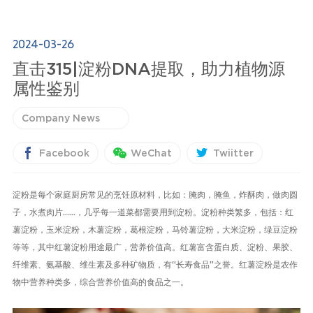
2024-03-26
直击315|淀粉DNA提取，助力植物源
属性鉴别
Company News
Facebook
WeChat
Twiitter
淀粉是每个家庭厨房常见的烹饪原材料，比如：腌肉，腌鱼，炸酥肉，做肉圆
子，水煮肉片
......
，几乎每一道菜都需要用到淀粉。淀粉种类繁多，包括：红
薯淀粉，玉米淀粉，木薯淀粉，葛根淀粉，马铃薯淀粉，大米淀粉，绿豆淀粉
等等，其中红薯淀粉用途最广，营养价值高。
红薯富含蛋白质、淀粉、果胶、
纤维素、氨基酸、维生素及多种矿物质，有
“
长寿食品
”
之誉。红薯淀粉是农作
物中营养种类多，综合营养价值高的食品之一。